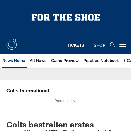
Skip
to
main
content
TICKETS
SHOP
Open menu button
News Home
All News
Game Preview
Practice Notebook
5 C
Colts International
Presented by
Colts bestreiten erstes