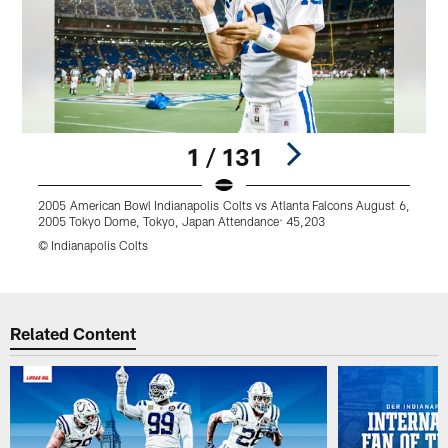
1 / 131
2005 American Bowl Indianapolis Colts vs Atlanta Falcons August 6,
2
2005 Tokyo Dome, Tokyo, Japan Attendance: 45,203
2
© Indianapolis Colts
©
Pause
Play
Related Content