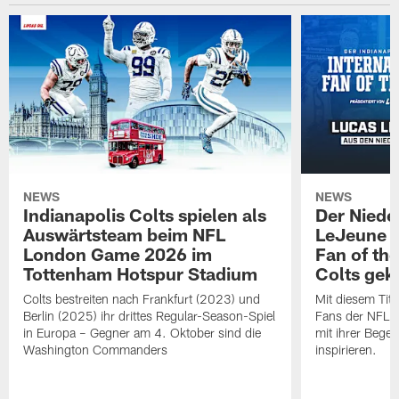
NEWS
NEWS
Indianapolis Colts spielen als
Der Niede
Auswärtsteam beim NFL
LeJeune z
London Game 2026 im
Fan of th
Tottenham Hotspur Stadium
Colts gek
Colts bestreiten nach Frankfurt (2023) und
Mit diesem Tit
Berlin (2025) ihr drittes Regular-Season-Spiel
Fans der NFL w
in Europa – Gegner am 4. Oktober sind die
mit ihrer Begei
Washington Commanders
inspirieren.