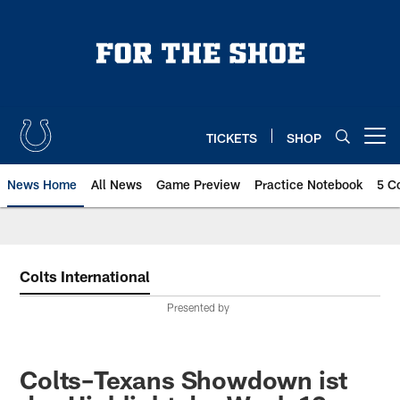
Skip
to
main
content
TICKETS
SHOP
Open menu button
News Home
All News
Game Preview
Practice Notebook
5 C
Colts International
Presented by
Colts–Texans Showdown ist