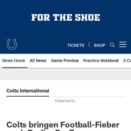
Skip
to
main
content
TICKETS
SHOP
Open menu button
News Home
All News
Game Preview
Practice Notebook
5 C
Colts International
Presented by
Colts bringen Football-Fieber