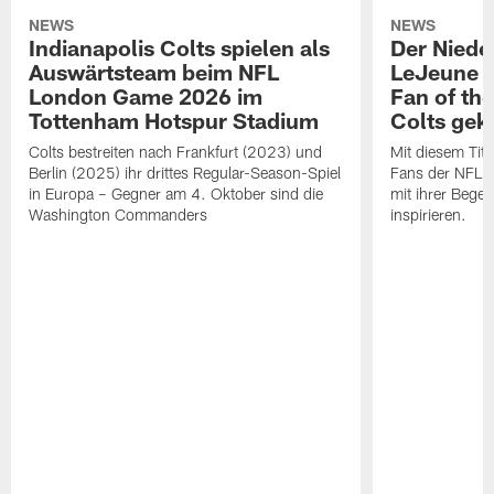
NEWS
NEWS
Indianapolis Colts spielen als
Der Niede
Auswärtsteam beim NFL
LeJeune z
London Game 2026 im
Fan of th
Tottenham Hotspur Stadium
Colts gek
Colts bestreiten nach Frankfurt (2023) und
Mit diesem Tit
Berlin (2025) ihr drittes Regular-Season-Spiel
Fans der NFL w
in Europa – Gegner am 4. Oktober sind die
mit ihrer Begei
Washington Commanders
inspirieren.