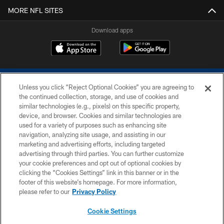
MORE NFL SITES
Download apps
Unless you click “Reject Optional Cookies” you are agreeing to
the continued collection, storage, and use of cookies and
similar technologies (e.g., pixels) on this specific property,
device, and browser. Cookies and similar technologies are
COPYRIGHT © 2026 COLTS, INC.
used for a variety of purposes such as enhancing site
navigation, analyzing site usage, and assisting in our
PRIVACY POLICY
marketing and advertising efforts, including targeted
advertising through third parties. You can further customize
ACCESSIBILITY
your cookie preferences and opt out of optional cookies by
clicking the “Cookies Settings” link in this banner or in the
CONTACT US
footer of this website’s homepage. For more information,
SITE MAP
please refer to our
Privacy Policy
AD CHOICES
Cookie Settings
YOUR PRIVACY CHOICES