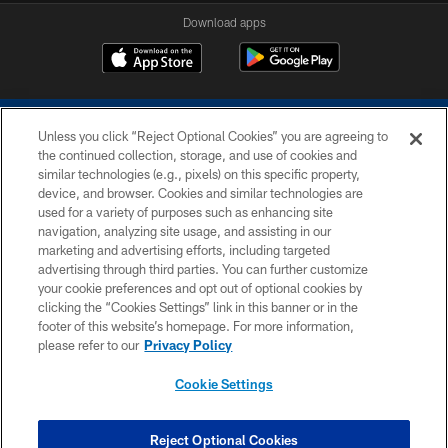
Download apps
Unless you click “Reject Optional Cookies” you are agreeing to
the continued collection, storage, and use of cookies and
similar technologies (e.g., pixels) on this specific property,
device, and browser. Cookies and similar technologies are
COPYRIGHT © 2026 COLTS, INC.
used for a variety of purposes such as enhancing site
navigation, analyzing site usage, and assisting in our
PRIVACY POLICY
marketing and advertising efforts, including targeted
advertising through third parties. You can further customize
ACCESSIBILITY
your cookie preferences and opt out of optional cookies by
clicking the “Cookies Settings” link in this banner or in the
CONTACT US
footer of this website’s homepage. For more information,
SITE MAP
please refer to our
Privacy Policy
AD CHOICES
Cookie Settings
YOUR PRIVACY CHOICES
COOKIE SETTINGS
Reject Optional Cookies