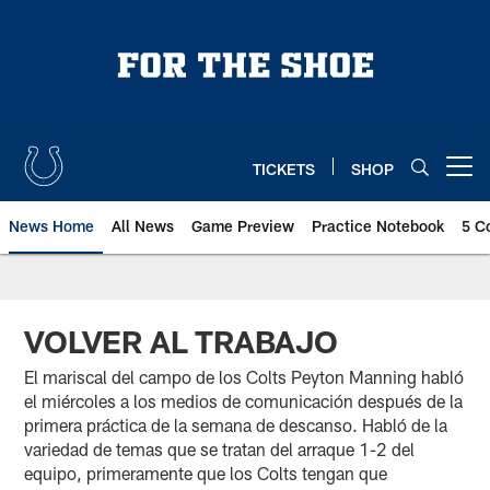
Skip
to
main
content
TICKETS
SHOP
Open menu button
News Home
All News
Game Preview
Practice Notebook
5 C
VOLVER AL TRABAJO
El mariscal del campo de los Colts Peyton Manning habló
el miércoles a los medios de comunicación después de la
primera práctica de la semana de descanso. Habló de la
variedad de temas que se tratan del arraque 1-2 del
equipo, primeramente que los Colts tengan que