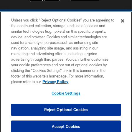
Unless you click “Reject Optional Cookies” you are agreeing to
the continued collection, storage, and use of cookies and
similar technologies (e.g., pixels) on this specific property,
device, and browser. Cookies and similar technologies are
COPYRIGHT © 2026 COLTS, INC.
used for a variety of purposes such as enhancing site
navigation, analyzing site usage, and assisting in our
PRIVACY POLICY
marketing and advertising efforts, including targeted
advertising through third parties. You can further customize
ACCESSIBILITY
your cookie preferences and opt out of optional cookies by
clicking the “Cookies Settings” link in this banner or in the
CONTACT US
footer of this website’s homepage. For more information,
SITE MAP
please refer to our
Privacy Policy
AD CHOICES
Cookie Settings
YOUR PRIVACY CHOICES
COOKIE SETTINGS
Reject Optional Cookies
PREFERENCE CENTER
Accept Cookies