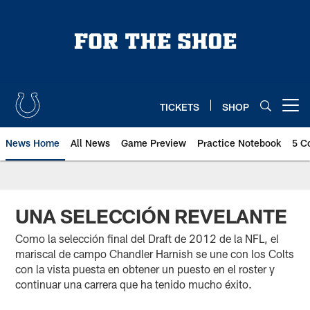
Skip
to
main
content
TICKETS
SHOP
Open menu button
News Home
All News
Game Preview
Practice Notebook
5 C
UNA SELECCIÓN REVELANTE
Como la selección final del Draft de 2012 de la NFL, el
mariscal de campo Chandler Harnish se une con los Colts
con la vista puesta en obtener un puesto en el roster y
continuar una carrera que ha tenido mucho éxito.