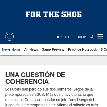
Skip
to
main
content
TICKETS
SHOP
Open menu button
News Home
All News
Game Preview
Practice Notebook
5 C
UNA CUESTIÓN DE
COHERENCIA
Los Colts han perdido sus dos primeros juegos de la
pretemporada de 2008. Más que una victoria, lo que
quieren los Colts y entrenador en jefe Tony Dungy del
juego de la pretemporada ante Atlanta el sábado es más