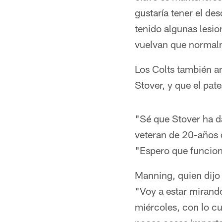
gustaría tener el de
tenido algunas lesio
vuelvan que normalme
Los Colts también a
Stover, y que el pat
"Sé que Stover ha d
veteran de 20-años 
"Espero que funcion
Manning, quien dijo 
"Voy a estar mirando
miércoles, con lo c