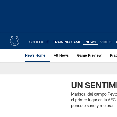
Skip
to
main
content
SCHEDULE
TRAINING CAMP
NEWS
VIDEO
News Home
All News
Game Preview
Pra
UN SENTIM
Mariscal del campo Peyto
el primer lugar en la AF
ponerse sano y mejorar.