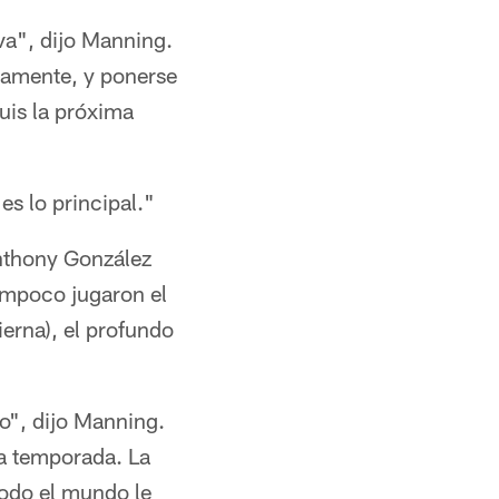
a", dijo Manning.
iamente, y ponerse
is la próxima
es lo principal."
Anthony González
tampoco jugaron el
ierna), el profundo
o", dijo Manning.
la temporada. La
todo el mundo le