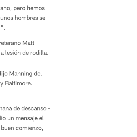
prano, pero hemos
algunos hombres se
 ".
veterano Matt
 lesión de rodilla.
dijo Manning del
y Baltimore.
semana de descanso -
dio un mensaje el
n buen comienzo,