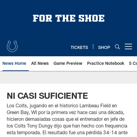
Skip
to
main
content
TICKETS
SHOP
Open menu button
News Home
All News
Game Preview
Practice Notebook
5 C
NI CASI SUFICIENTE
Los Colts, jugando en el historico Lambeau Field en
Green Bay, WI por la primera vez hace casi una década,
hicieron demasiadas cosas que el entrenador en jefe de
los Colts Tony Dungy dijo que han hecho con frequencia
esta temporada. El resultado fue una pérdida 34-14 ante