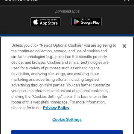
Download apps
Unless you click “Reject Optional Cookies” you are agreeing to
the continued collection, storage, and use of cookies and
similar technologies (e.g., pixels) on this specific property,
device, and browser. Cookies and similar technologies are
COPYRIGHT © 2026 COLTS, INC.
used for a variety of purposes such as enhancing site
navigation, analyzing site usage, and assisting in our
PRIVACY POLICY
marketing and advertising efforts, including targeted
advertising through third parties. You can further customize
ACCESSIBILITY
your cookie preferences and opt out of optional cookies by
clicking the “Cookies Settings” link in this banner or in the
CONTACT US
footer of this website’s homepage. For more information,
SITE MAP
please refer to our
Privacy Policy
AD CHOICES
Cookie Settings
YOUR PRIVACY CHOICES