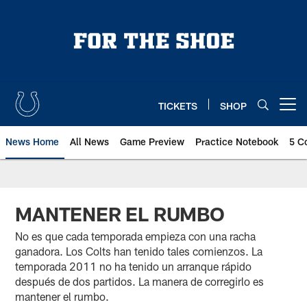
Skip
to
main
content
TICKETS
SHOP
Open menu button
News Home
All News
Game Preview
Practice Notebook
5 C
MANTENER EL RUMBO
No es que cada temporada empieza con una racha
ganadora. Los Colts han tenido tales comienzos. La
temporada 2011 no ha tenido un arranque rápido
después de dos partidos. La manera de corregirlo es
mantener el rumbo.