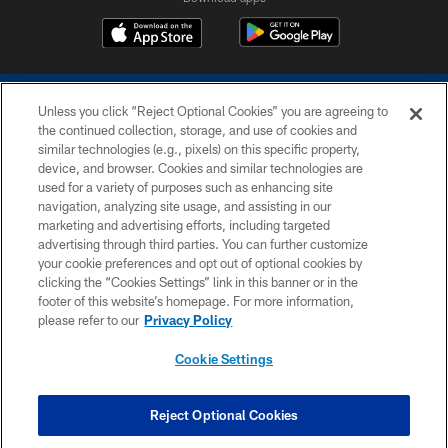
Unless you click “Reject Optional Cookies” you are agreeing to
the continued collection, storage, and use of cookies and
similar technologies (e.g., pixels) on this specific property,
device, and browser. Cookies and similar technologies are
COPYRIGHT © 2026 COLTS, INC.
used for a variety of purposes such as enhancing site
navigation, analyzing site usage, and assisting in our
PRIVACY POLICY
marketing and advertising efforts, including targeted
advertising through third parties. You can further customize
ACCESSIBILITY
your cookie preferences and opt out of optional cookies by
clicking the “Cookies Settings” link in this banner or in the
CONTACT US
footer of this website’s homepage. For more information,
SITE MAP
please refer to our
Privacy Policy
AD CHOICES
Cookie Settings
YOUR PRIVACY CHOICES
COOKIE SETTINGS
Reject Optional Cookies
PREFERENCE CENTER