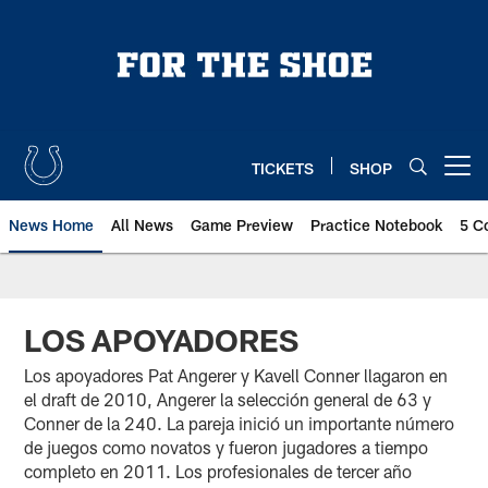
Skip
to
main
content
TICKETS
SHOP
Open menu button
News Home
All News
Game Preview
Practice Notebook
5 C
LOS APOYADORES
Los apoyadores Pat Angerer y Kavell Conner llagaron en
el draft de 2010, Angerer la selección general de 63 y
Conner de la 240. La pareja inició un importante número
de juegos como novatos y fueron jugadores a tiempo
completo en 2011. Los profesionales de tercer año