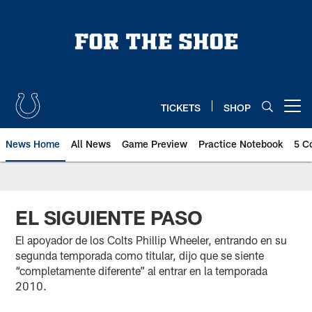
Skip
to
main
content
TICKETS
SHOP
Open menu button
News Home
All News
Game Preview
Practice Notebook
5 C
EL SIGUIENTE PASO
El apoyador de los Colts Phillip Wheeler, entrando en su
segunda temporada como titular, dijo que se siente
“completamente diferente” al entrar en la temporada
2010.