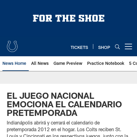
Skip
to
main
content
TICKETS
SHOP
Open menu button
News Home
All News
Game Preview
Practice Notebook
5 C
EL JUEGO NACIONAL
EMOCIONA EL CALENDARIO
PRETEMPORADA
Indianápolis abrirá y cerrará el calendario de
pretemporada 2012 en el hogar. Los Colts reciben St.
Louis y Cincinnati en los respectivos juegos, junto con la