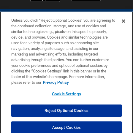
Unless you click “Reject Optional Cookies” you are agreeing to
the continued collection, storage, and use of cookies and
similar technologies (e.g., pixels) on this specific property,
device, and browser. Cookies and similar technologies are
COPYRIGHT © 2026 COLTS, INC.
used for a variety of purposes such as enhancing site
navigation, analyzing site usage, and assisting in our
PRIVACY POLICY
marketing and advertising efforts, including targeted
advertising through third parties. You can further customize
ACCESSIBILITY
your cookie preferences and opt out of optional cookies by
clicking the “Cookies Settings” link in this banner or in the
CONTACT US
footer of this website’s homepage. For more information,
SITE MAP
please refer to our
Privacy Policy
AD CHOICES
Cookie Settings
YOUR PRIVACY CHOICES
COOKIE SETTINGS
Reject Optional Cookies
PREFERENCE CENTER
Accept Cookies