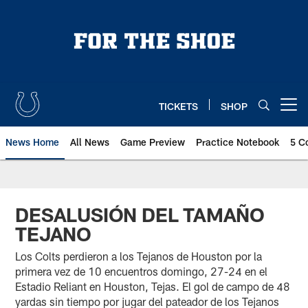
Skip
to
main
content
TICKETS
SHOP
Open menu button
News Home
All News
Game Preview
Practice Notebook
5 C
DESALUSIÓN DEL TAMAÑO
TEJANO
Los Colts perdieron a los Tejanos de Houston por la
primera vez de 10 encuentros domingo, 27-24 en el
Estadio Reliant en Houston, Tejas. El gol de campo de 48
yardas sin tiempo por jugar del pateador de los Tejanos