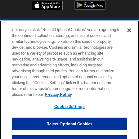
Unless you click “Reject Optional Cookies” you are agreeing to
the continued collection, storage, and use of cookies and
similar technologies (e.g., pixels) on this specific property,
device, and browser. Cookies and similar technologies are
COPYRIGHT © 2026 COLTS, INC.
used for a variety of purposes such as enhancing site
navigation, analyzing site usage, and assisting in our
PRIVACY POLICY
marketing and advertising efforts, including targeted
advertising through third parties. You can further customize
ACCESSIBILITY
your cookie preferences and opt out of optional cookies by
clicking the “Cookies Settings” link in this banner or in the
CONTACT US
footer of this website’s homepage. For more information,
SITE MAP
please refer to our
Privacy Policy
AD CHOICES
Cookie Settings
YOUR PRIVACY CHOICES
COOKIE SETTINGS
Reject Optional Cookies
PREFERENCE CENTER