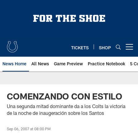
Skip
to
main
content
TICKETS
SHOP
Open menu button
News Home
All News
Game Preview
Practice Notebook
5 C
COMENZANDO CON ESTILO
Una segunda mitad dominante da a los Colts la victoria
de la noche de inaugeración sobre los Santos
Sep 06, 2007 at 08:00 PM