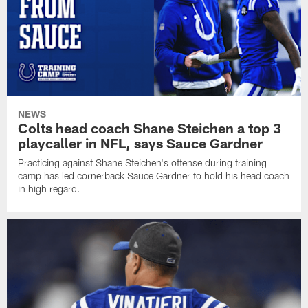
NEWS
Colts head coach Shane Steichen a top 3
playcaller in NFL, says Sauce Gardner
Practicing against Shane Steichen's offense during training
camp has led cornerback Sauce Gardner to hold his head coach
in high regard.