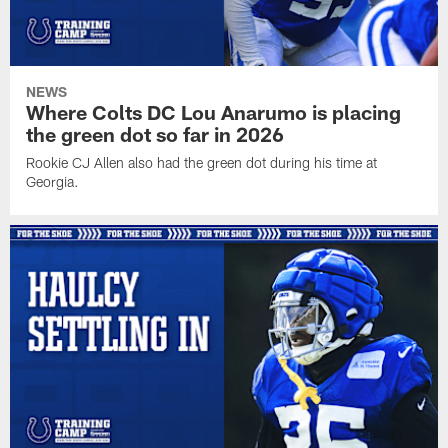
NEWS
Where Colts DC Lou Anarumo is placing
the green dot so far in 2026
Rookie CJ Allen also had the green dot during his time at
Georgia.