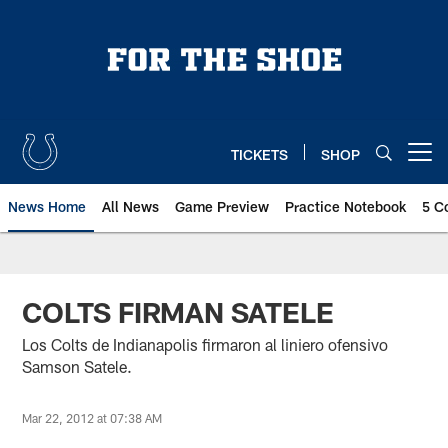
Skip
to
main
content
TICKETS
SHOP
Open menu button
News Home
All News
Game Preview
Practice Notebook
5 C
COLTS FIRMAN SATELE
Los Colts de Indianapolis firmaron al liniero ofensivo
Samson Satele.
Mar 22, 2012 at 07:38 AM