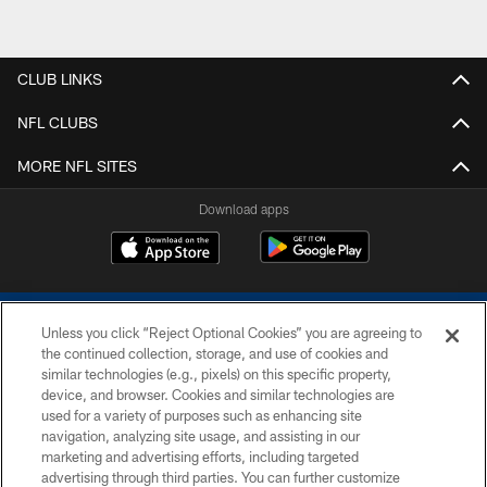
CLUB LINKS
NFL CLUBS
MORE NFL SITES
Download apps
Unless you click “Reject Optional Cookies” you are agreeing to
the continued collection, storage, and use of cookies and
similar technologies (e.g., pixels) on this specific property,
device, and browser. Cookies and similar technologies are
COPYRIGHT © 2026 COLTS, INC.
used for a variety of purposes such as enhancing site
navigation, analyzing site usage, and assisting in our
PRIVACY POLICY
marketing and advertising efforts, including targeted
advertising through third parties. You can further customize