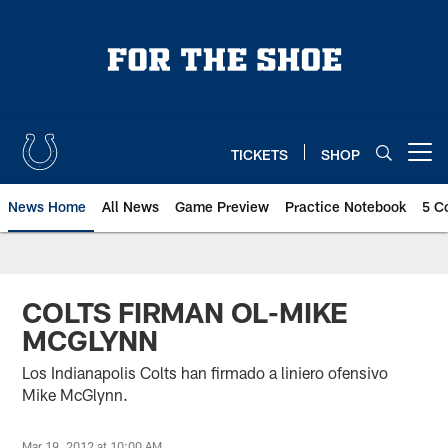
Skip
to
main
content
TICKETS
SHOP
Open menu button
News Home
All News
Game Preview
Practice Notebook
5 C
COLTS FIRMAN OL-MIKE
MCGLYNN
Los Indianapolis Colts han firmado a liniero ofensivo
Mike McGlynn.
Mar 19, 2012 at 10:00 AM