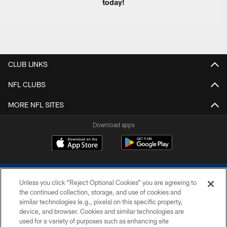
today!
CLUB LINKS
NFL CLUBS
MORE NFL SITES
Download apps
Unless you click “Reject Optional Cookies” you are agreeing to
the continued collection, storage, and use of cookies and
similar technologies (e.g., pixels) on this specific property,
device, and browser. Cookies and similar technologies are
COPYRIGHT © 2026 COLTS, INC.
used for a variety of purposes such as enhancing site