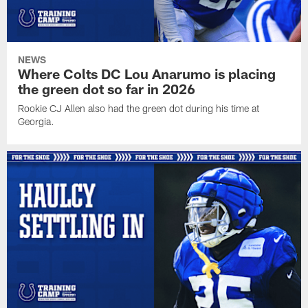
NEWS
Where Colts DC Lou Anarumo is placing
the green dot so far in 2026
Rookie CJ Allen also had the green dot during his time at
Georgia.