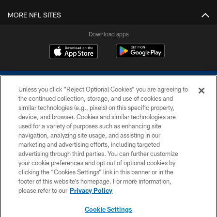
MORE NFL SITES
Download apps
Unless you click “Reject Optional Cookies” you are agreeing to
the continued collection, storage, and use of cookies and
similar technologies (e.g., pixels) on this specific property,
device, and browser. Cookies and similar technologies are
COPYRIGHT © 2026 COLTS, INC.
used for a variety of purposes such as enhancing site
navigation, analyzing site usage, and assisting in our
PRIVACY POLICY
marketing and advertising efforts, including targeted
advertising through third parties. You can further customize
ACCESSIBILITY
your cookie preferences and opt out of optional cookies by
clicking the “Cookies Settings” link in this banner or in the
CONTACT US
footer of this website’s homepage. For more information,
SITE MAP
please refer to our
Privacy Policy
AD CHOICES
Cookie Settings