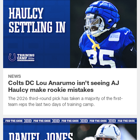
NEWS
Colts DC Lou Anarumo isn't seeing AJ
Haulcy make rookie mistakes
The 2026 third-round pick has taken a majority of the first-
team reps the last two days of training camp.