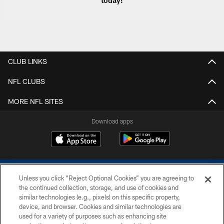
today!
CLUB LINKS
NFL CLUBS
MORE NFL SITES
Download apps
Unless you click “Reject Optional Cookies” you are agreeing to
the continued collection, storage, and use of cookies and
similar technologies (e.g., pixels) on this specific property,
device, and browser. Cookies and similar technologies are
COPYRIGHT © 2026 COLTS, INC.
used for a variety of purposes such as enhancing site