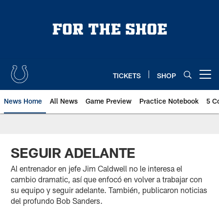
Skip
to
main
content
TICKETS
SHOP
Open menu button
News Home
All News
Game Preview
Practice Notebook
5 C
SEGUIR ADELANTE
Al entrenador en jefe Jim Caldwell no le interesa el
cambio dramatic, así que enfocó en volver a trabajar con
su equipo y seguir adelante. También, publicaron noticias
del profundo Bob Sanders.