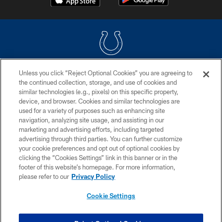
Unless you click “Reject Optional Cookies” you are agreeing to
COPYRIGHT © 2026 COLTS, INC.
the continued collection, storage, and use of cookies and
similar technologies (e.g., pixels) on this specific property,
PRIVACY POLICY
device, and browser. Cookies and similar technologies are
ACCESSIBILITY
used for a variety of purposes such as enhancing site
navigation, analyzing site usage, and assisting in our
CONTACT US
marketing and advertising efforts, including targeted
advertising through third parties. You can further customize
SITE MAP
your cookie preferences and opt out of optional cookies by
AD CHOICES
clicking the “Cookies Settings” link in this banner or in the
footer of this website’s homepage. For more information,
YOUR PRIVACY CHOICES
please refer to our
Privacy Policy
COOKIE SETTINGS
Cookie Settings
PREFERENCE CENTER