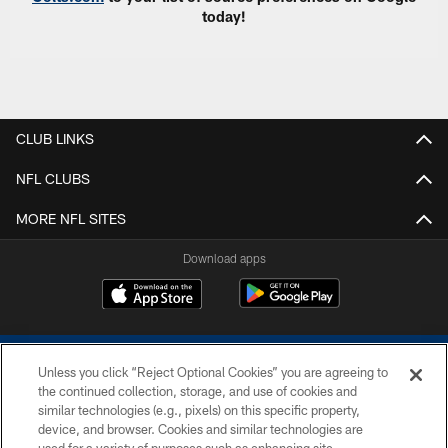
today!
CLUB LINKS
NFL CLUBS
MORE NFL SITES
Download apps
Unless you click “Reject Optional Cookies” you are agreeing to
the continued collection, storage, and use of cookies and
similar technologies (e.g., pixels) on this specific property,
device, and browser. Cookies and similar technologies are
COPYRIGHT © 2026 COLTS, INC.