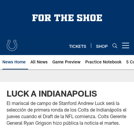
Skip
to
main
content
TICKETS
SHOP
Open menu button
News Home
All News
Game Preview
Practice Notebook
5 C
LUCK A INDIANAPOLIS
El mariscal de campo de Stanford Andrew Luck será la
selección de primera ronda de los Colts de Indianápolis el
jueves cuando el Draft de la NFL comienza. Colts Gerente
General Ryan Grigson hizo pública la noticia el martes.