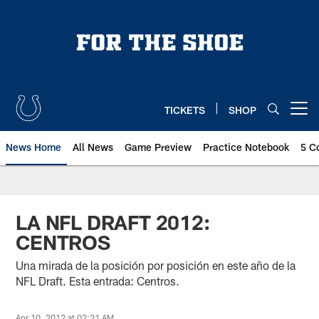
Skip
to
main
content
TICKETS
SHOP
Open menu button
News Home
All News
Game Preview
Practice Notebook
5 C
LA NFL DRAFT 2012:
CENTROS
Una mirada de la posición por posición en este año de la
NFL Draft. Esta entrada: Centros.
Apr 10, 2012 at 02:21 AM