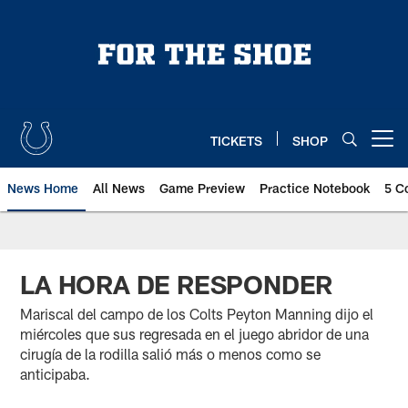
Skip
to
main
content
TICKETS
SHOP
Open menu button
News Home
All News
Game Preview
Practice Notebook
5 C
LA HORA DE RESPONDER
Mariscal del campo de los Colts Peyton Manning dijo el
miércoles que sus regresada en el juego abridor de una
cirugía de la rodilla salió más o menos como se
anticipaba.