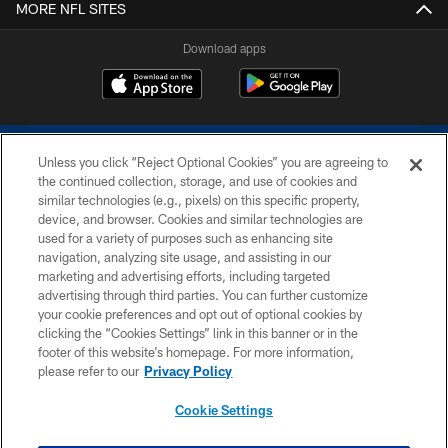
MORE NFL SITES
Download apps
Unless you click “Reject Optional Cookies” you are agreeing to
the continued collection, storage, and use of cookies and
similar technologies (e.g., pixels) on this specific property,
device, and browser. Cookies and similar technologies are
COPYRIGHT © 2026 COLTS, INC.
used for a variety of purposes such as enhancing site
navigation, analyzing site usage, and assisting in our
PRIVACY POLICY
marketing and advertising efforts, including targeted
advertising through third parties. You can further customize
ACCESSIBILITY
your cookie preferences and opt out of optional cookies by
clicking the “Cookies Settings” link in this banner or in the
CONTACT US
footer of this website’s homepage. For more information,
SITE MAP
please refer to our
Privacy Policy
AD CHOICES
Cookie Settings
YOUR PRIVACY CHOICES