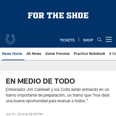
Skip
to
main
content
TICKETS
SHOP
Open menu button
News Home
All News
Game Preview
Practice Notebook
5 C
EN MEDIO DE TODO
Entrenador Jim Caldwell y los Colts están entrando en un
tramo importante de preparación, un tramo que “nos dará
una buena oportunidad para evaluar a todos.”
Jun 01, 2010 at 08:00 PM