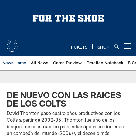
Skip
to
main
content
TICKETS
SHOP
Open menu button
News Home
All News
Game Preview
Practice Notebook
5 C
DE NUEVO CON LAS RAICES
DE LOS COLTS
David Thornton pasó cuatro años productivos con los
Colts a partir de 2002-05. Thornton fue uno de los
bloques de construcción para Indianápolis produciendo
un campeón del mundo (2006) y el decenio más