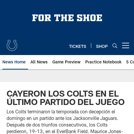
Skip
to
main
content
TICKETS
SHOP
Open menu button
News Home
All News
Game Preview
Practice Notebook
5 C
CAYERON LOS COLTS EN EL
ÚLTIMO PARTIDO DEL JUEGO
Los Colts terminaron la temporada con decepción el
domingo en un partido ante los Jacksonville Jaguars.
Después de dos triunfos consecutivos, los Colts
perdieron, 19-13, en el EverBank Field. Maurice Jones-