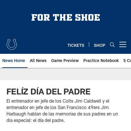
Skip
to
main
content
TICKETS
SHOP
Open menu button
News Home
All News
Game Preview
Practice Notebook
5 C
FELÍZ DÍA DEL PADRE
El entrenador en jefe de los Colts Jim Caldwell y el
entrenador en jefe de los San Francisco 49ers Jim
Harbaugh hablan de las memorias de sus padres en un
dia especial: el día del padre.