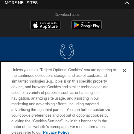
MORE NFL SITES
Download apps
Unless you click “Reject Optional Cookies” you are agreeing to
COPYRIGHT © 2026 COLTS, INC.
the continued collection, storage, and use of cookies and
similar technologies (e.g., pixels) on this specific property,
PRIVACY POLICY
device, and browser. Cookies and similar technologies are
ACCESSIBILITY
used for a variety of purposes such as enhancing site
navigation, analyzing site usage, and assisting in our
CONTACT US
marketing and advertising efforts, including targeted
advertising through third parties. You can further customize
SITE MAP
your cookie preferences and opt out of optional cookies by
AD CHOICES
clicking the “Cookies Settings” link in this banner or in the
footer of this website’s homepage. For more information,
YOUR PRIVACY CHOICES
please refer to our
Privacy Policy