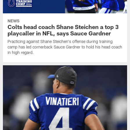
NEWS
Colts head coach Shane Steichen a top 3
playcaller in NFL, says Sauce Gardner
Practicing against Shane Steichen's offense during training
camp has led cornerback Sauce Gardner to hold his head coach
in high regard.