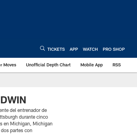
TICKETS
APP
WATCH
PRO SHOP
er Moves
Unofficial Depth Chart
Mobile App
RSS
ODWIN
nte del entrenador de
ittsburgh durante cinco
os en Michigan, Michigan
e dos partes con