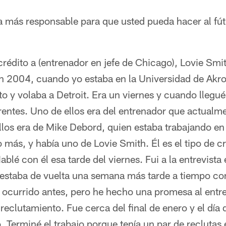
 más responsable para que usted pueda hacer al fútb
rédito a (entrenador en jefe de Chicago), Lovie Smi
en 2004, cuando yo estaba en la Universidad de Akro
to y volaba a Detroit. Era un viernes y cuando llegué
entes. Uno de ellos era del entrenador que actualme
los era de Mike Debord, quien estaba trabajando en 
más, y había uno de Lovie Smith. Él es el tipo de c
Hablé con él esa tarde del viernes. Fui a la entrevista
 y estaba de vuelta una semana más tarde a tiempo c
 ocurrido antes, pero he hecho una promesa al entr
reclutamiento. Fue cerca del final de enero y el día 
 Terminé el trabajo porque tenía un par de reclutas e