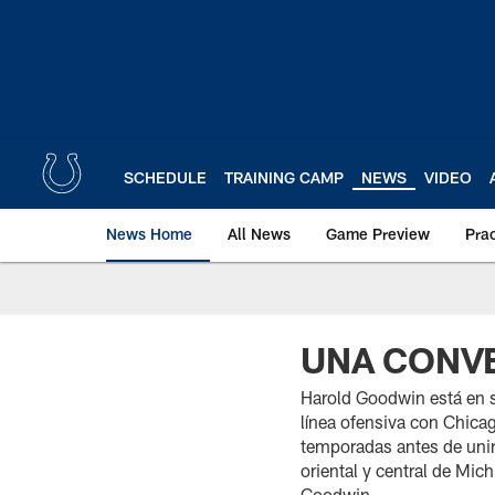
Skip
to
main
content
SCHEDULE
TRAINING CAMP
NEWS
VIDEO
News Home
All News
Game Preview
Pra
UNA CONV
Harold Goodwin está en 
línea ofensiva con Chica
temporadas antes de unir
oriental y central de Mic
Goodwin.