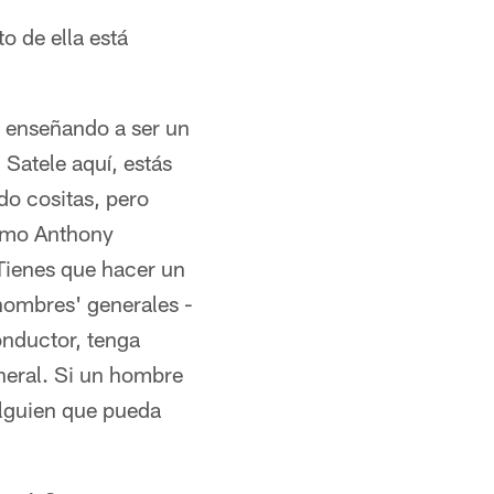
o de ella está
á enseñando a ser un
atele aquí, estás
do cositas, pero
como Anthony
 Tienes que hacer un
hombres' generales -
onductor, tenga
neral. Si un hombre
alguien que pueda