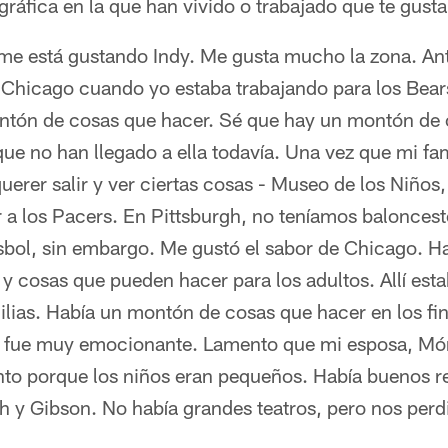
gráfica en la que han vivido o trabajado que te gust
e está gustando Indy. Me gusta mucho la zona. Ant
 Chicago cuando yo estaba trabajando para los Bears
ntón de cosas que hacer. Sé que hay un montón de 
que no han llegado a ella todavía. Una vez que mi fam
uerer salir y ver ciertas cosas - Museo de los Niños
 a los Pacers. En Pittsburgh, no teníamos baloncest
sbol, sin embargo. Me gustó el sabor de Chicago. 
y cosas que pueden hacer para los adultos. Allí esta
ilias. Había un montón de cosas que hacer en los fi
d fue muy emocionante. Lamento que mi esposa, Món
tanto porque los niños eran pequeños. Había buenos 
sh y Gibson. No había grandes teatros, pero nos per