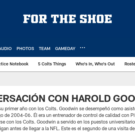
AUDIO
PHOTOS
TEAM
GAMEDAY
ctice Notebook
5 Colts Things
Who's In, Who's Out
Rost
ERSACIÓN CON HAROLD GO
su primer año con los Colts. Goodwin se desempeñó como asiste
go de 2004-06. Él era un entrenador de control de calidad con P
se con los Colts. Goodwin a servido en los puestos universitari
higan antes de llegar a la NFL. Este es el segundo de una visita d