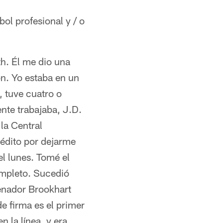
ol profesional y / o
th. Él me dio una
n. Yo estaba en un
, tuve cuatro o
nte trabajaba, J.D.
la Central
rédito por dejarme
 el lunes. Tomé el
ompleto. Sucedió
enador Brookhart
de firma es el primer
n la línea, y era