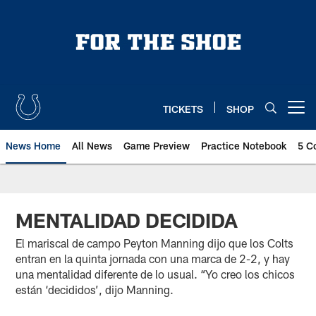
Skip
to
main
content
TICKETS
SHOP
Open menu button
News Home
All News
Game Preview
Practice Notebook
5 C
MENTALIDAD DECIDIDA
El mariscal de campo Peyton Manning dijo que los Colts
entran en la quinta jornada con una marca de 2-2, y hay
una mentalidad diferente de lo usual. “Yo creo los chicos
están ‘decididos’, dijo Manning.