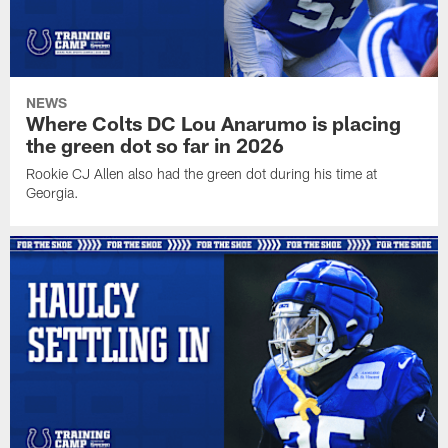
NEWS
Where Colts DC Lou Anarumo is placing
the green dot so far in 2026
Rookie CJ Allen also had the green dot during his time at
Georgia.