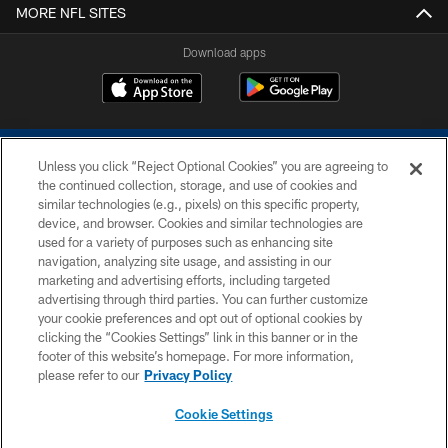
MORE NFL SITES
Download apps
Unless you click “Reject Optional Cookies” you are agreeing to
the continued collection, storage, and use of cookies and
similar technologies (e.g., pixels) on this specific property,
device, and browser. Cookies and similar technologies are
COPYRIGHT © 2026 COLTS, INC.
used for a variety of purposes such as enhancing site
navigation, analyzing site usage, and assisting in our
PRIVACY POLICY
marketing and advertising efforts, including targeted
advertising through third parties. You can further customize
ACCESSIBILITY
your cookie preferences and opt out of optional cookies by
clicking the “Cookies Settings” link in this banner or in the
CONTACT US
footer of this website’s homepage. For more information,
SITE MAP
please refer to our
Privacy Policy
AD CHOICES
Cookie Settings
YOUR PRIVACY CHOICES