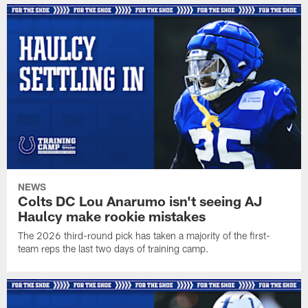
NEWS
Colts DC Lou Anarumo isn't seeing AJ
Haulcy make rookie mistakes
The 2026 third-round pick has taken a majority of the first-
team reps the last two days of training camp.