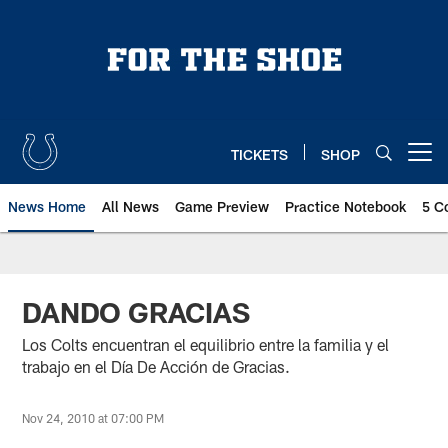
Skip
to
main
content
TICKETS
SHOP
Open menu button
News Home
All News
Game Preview
Practice Notebook
5 C
DANDO GRACIAS
Los Colts encuentran el equilibrio entre la familia y el
trabajo en el Día De Acción de Gracias.
Nov 24, 2010 at 07:00 PM